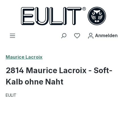
alt springen
Du hast 0 Produkte 
Anmelden
Maurice Lacroix
2814 Maurice Lacroix - Soft-
Kalb ohne Naht
EULIT
Bildergalerie überspringen