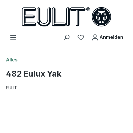
alt springen
Du hast 0 Produkte 
Anmelden
Alles
482 Eulux Yak
EULIT
Bildergalerie überspringen