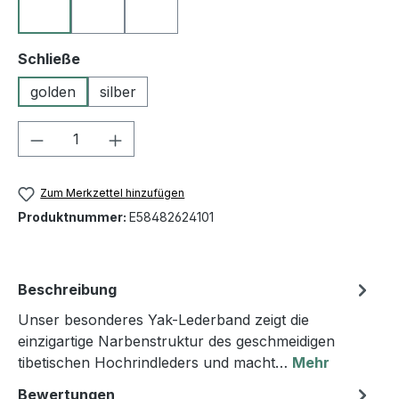
10 schwarz
23 goldbraun
27 dunkelbraun
auswählen
Schließe
golden
silber
Produkt Anzahl: Gib den gewünschten We
Zum Merkzettel hinzufügen
Produktnummer:
E58482624101
Beschreibung
Unser besonderes Yak-Lederband zeigt die
einzigartige Narbenstruktur des geschmeidigen
tibetischen Hochrindleders und macht…
Mehr
Bewertungen