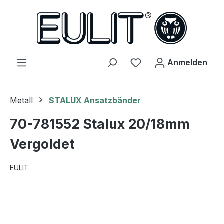
alt springen
Du hast 0 Produkte 
Anmelden
Metall
STALUX Ansatzbänder
70-781552 Stalux 20/18mm
Vergoldet
EULIT
Bildergalerie überspringen