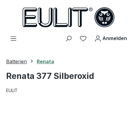
alt springen
Du hast 0 Produkte 
Anmelden
Batterien
Renata
Renata 377 Silberoxid
EULIT
Bildergalerie überspringen