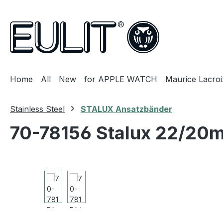
search
Skip to main navigation
Home
All
New
for APPLE WATCH
Maurice Lacroi
Stainless Steel
STALUX Ansatzbänder
70-78156 Stalux 22/20mm
Skip image gallery