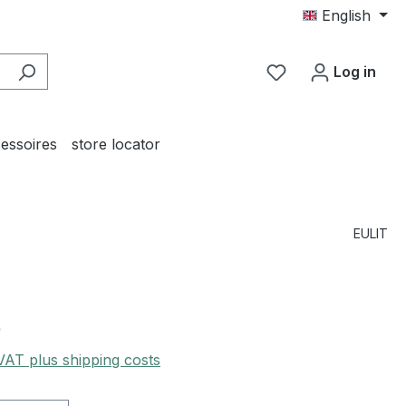
English
You have 0 wishl
Log in
essoires
store locator
EULIT
0
 VAT plus shipping costs