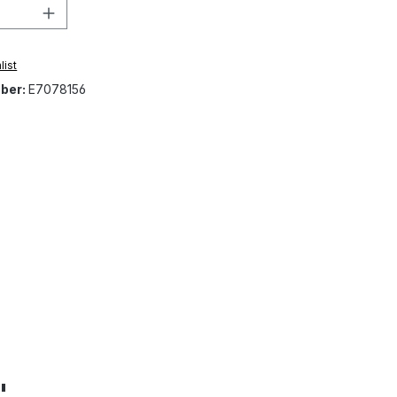
Quantity: Enter the desired amount or 
list
ber:
E7078156
"