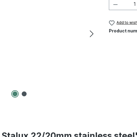
Product 
Add to wish
Product num
 Stalux 22/20mm stainless steel