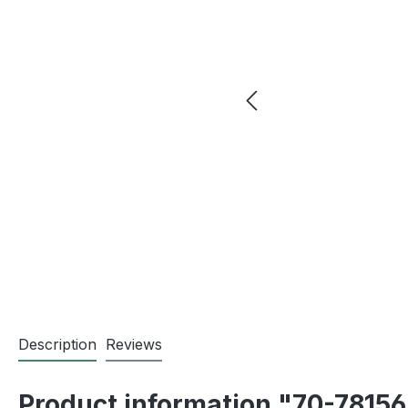
Description
Reviews
Product information "70-78156