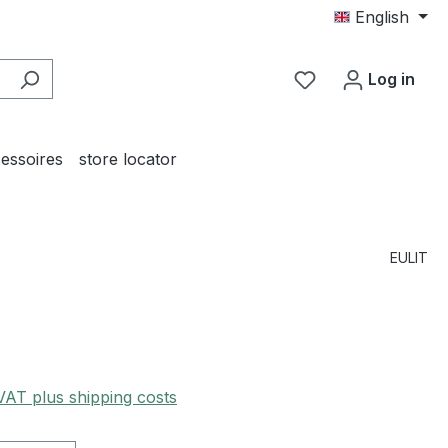
English
You have 0 wishl
Log in
essoires
store locator
EULIT
 VAT plus shipping costs