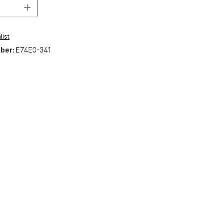
Quantity: Enter the desired amount or 
list
ber:
E74E0-341