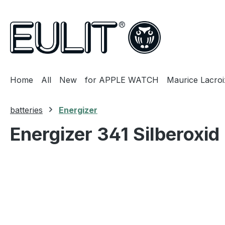
search
Skip to main navigation
Home
All
New
for APPLE WATCH
Maurice Lacroi
batteries
Energizer
Energizer 341 Silberoxid
Skip image gallery