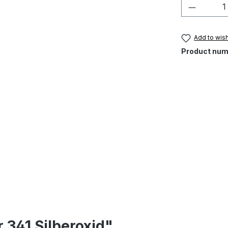
Product 
Add to wish
Product num
 341 Silberoxid"