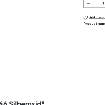
Product 
Add to wish
Product num
46 Silberoxid"