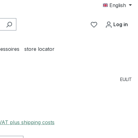
English
You have 0 wishl
Log in
essoires
store locator
EULIT
 VAT plus shipping costs