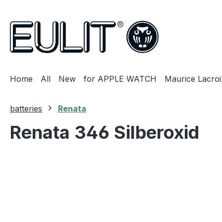
search
Skip to main navigation
Home
All
New
for APPLE WATCH
Maurice Lacroi
batteries
Renata
Renata 346 Silberoxid
Skip image gallery