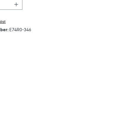
Quantity: Enter the desired amount or 
list
ber:
E74R0-346