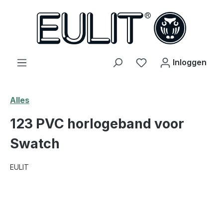
hoofdinhoud
Je hebt 0 items op j
Inloggen
Alles
123 PVC horlogeband voor
Swatch
EULIT
Afbeeldingengalerij overslaan