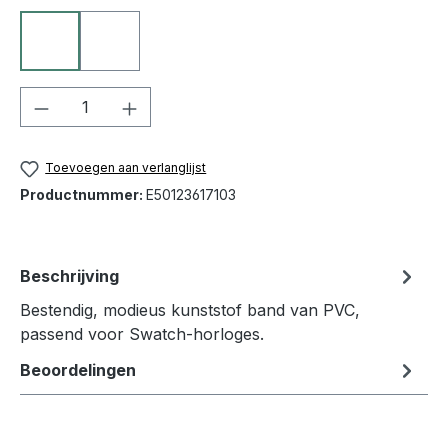
10 zwart
50 blauw
Producthoeveelheid: Voer de gewenste h
Toevoegen aan verlanglijst
Productnummer:
E50123617103
Beschrijving
Bestendig, modieus kunststof band van PVC,
passend voor Swatch-horloges.
Beoordelingen