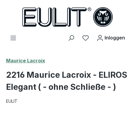
hoofdinhoud
Je hebt 0 items op j
Inloggen
Maurice Lacroix
2216 Maurice Lacroix - ELIROS
Elegant ( - ohne Schließe - )
EULIT
Afbeeldingengalerij overslaan