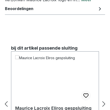
Beoordelingen
Productgalerij overslaan
bij dit artikel passende sluiting
Maurice Lacroix Eliros gespsluiting