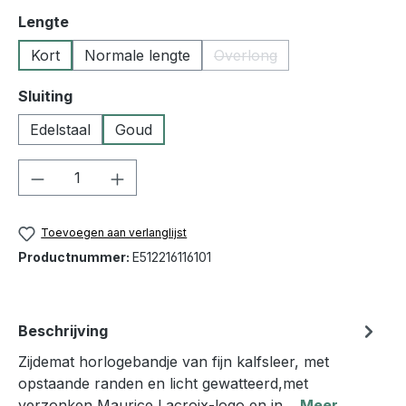
Selecteer
Lengte
Kort
Normale lengte
Overlong
(Deze optie is momenteel n
Selecteer
Sluiting
Edelstaal
Goud
Producthoeveelheid: Voer de gewenste h
Toevoegen aan verlanglijst
Productnummer:
E512216116101
Beschrijving
Zijdemat horlogebandje van fijn kalfsleer, met
opstaande randen en licht gewatteerd,met
verzonken Maurice Lacroix-logo en in…
Meer