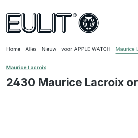
oekopdracht
Ga naar de hoofdnavigatie
Home
Alles
Nieuw
voor APPLE WATCH
Maurice 
Maurice Lacroix
2430 Maurice Lacroix or
Afbeeldingengalerij overslaan