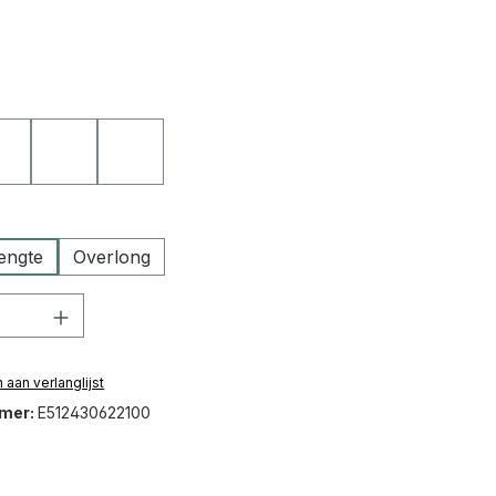
t
01 zwart - lichte naad
27 donkerbruin
92 donkerbruin - contrasterende naad
engte
Overlong
hoeveelheid: Voer de gewenste hoeveelh
aan verlanglijst
mer:
E512430622100