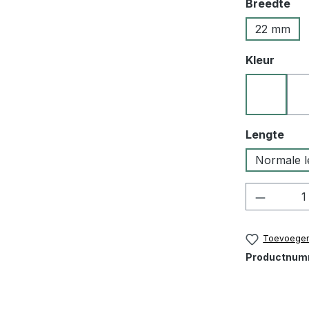
Selecteer
Breedte
22 mm
Selecteer
Kleur
10 zwar
Selecteer
Lengte
Normale l
Product
Toevoegen 
Productnum