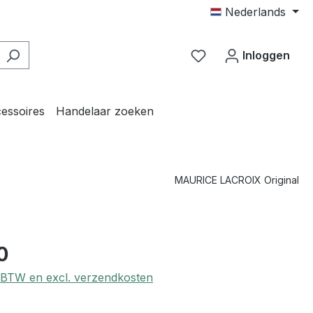
Nederlands
Je hebt 0 items op j
Inloggen
essoires
Handelaar zoeken
MAURICE LACROIX Original
0
l. BTW en excl. verzendkosten