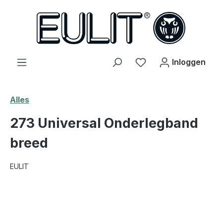
hoofdinhoud
Je hebt 0 items op j
Inloggen
Alles
273 Universal Onderlegband
breed
EULIT
Afbeeldingengalerij overslaan