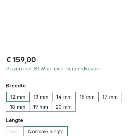
€ 159,00
Prijzen incl. BTW en excl. verzendkosten
Selecteer
Breedte
12 mm
13 mm
14 mm
15 mm
17 mm
18 mm
19 mm
20 mm
Selecteer
Lengte
Kort
Normale lengte
(Deze optie is momenteel niet beschikbaar.)