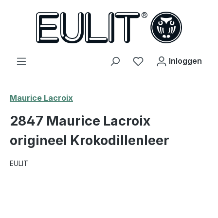
hoofdinhoud
Je hebt 0 items op j
Inloggen
Maurice Lacroix
2847 Maurice Lacroix
origineel Krokodillenleer
EULIT
Afbeeldingengalerij overslaan