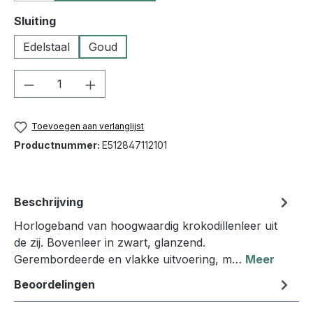
Selecteer
Sluiting
Edelstaal
Goud
Producthoeveelheid: Voer de gewenste h
Toevoegen aan verlanglijst
Productnummer:
E512847112101
Beschrijving
Horlogeband van hoogwaardig krokodillenleer uit
de zij. Bovenleer in zwart, glanzend.
Gerembordeerde en vlakke uitvoering, m…
Meer
Beoordelingen