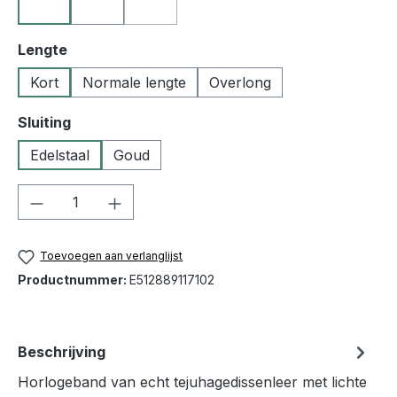
10 zwart
23 goudbruin
50 blauw
(Deze optie is momenteel niet beschikbaar
Selecteer
Lengte
Kort
Normale lengte
Overlong
Selecteer
Sluiting
Edelstaal
Goud
Producthoeveelheid: Voer de gewenste h
Toevoegen aan verlanglijst
Productnummer:
E512889117102
Beschrijving
Horlogeband van echt tejuhagedissenleer met lichte