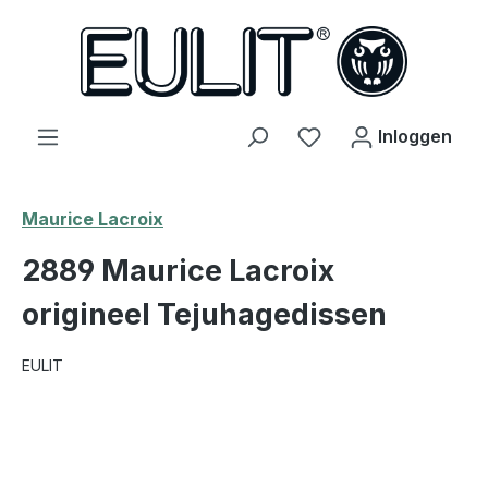
hoofdinhoud
Je hebt 0 items op j
Inloggen
Maurice Lacroix
2889 Maurice Lacroix
origineel Tejuhagedissen
EULIT
Afbeeldingengalerij overslaan