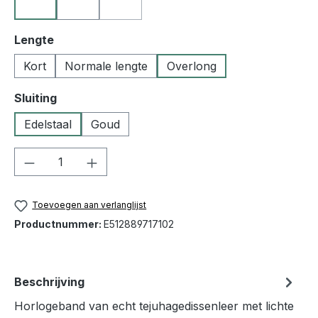
10 zwart
23 goudbruin
50 blauw
(Deze optie is momenteel niet beschikbaar
Selecteer
Lengte
Kort
Normale lengte
Overlong
Selecteer
Sluiting
Edelstaal
Goud
Producthoeveelheid: Voer de gewenste h
Toevoegen aan verlanglijst
Productnummer:
E512889717102
Beschrijving
Horlogeband van echt tejuhagedissenleer met lichte