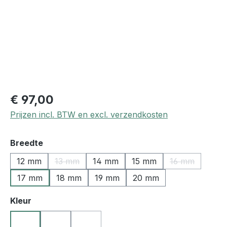
€ 97,00
Prijzen incl. BTW en excl. verzendkosten
Selecteer
Breedte
12 mm
13 mm
14 mm
15 mm
16 mm
(Deze optie is momenteel niet beschikbaar.)
(Deze optie i
17 mm
18 mm
19 mm
20 mm
Selecteer
Kleur