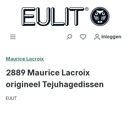
hoofdinhoud
Je hebt 0 items op j
Inloggen
Maurice Lacroix
2889 Maurice Lacroix
origineel Tejuhagedissen
EULIT
Afbeeldingengalerij overslaan