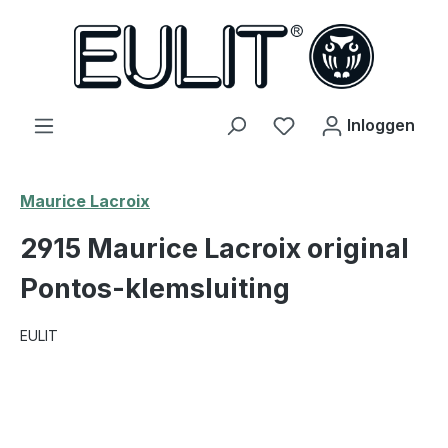
hoofdinhoud
Je hebt 0 items op j
Inloggen
Maurice Lacroix
2915 Maurice Lacroix original
Pontos-klemsluiting
EULIT
Afbeeldingengalerij overslaan