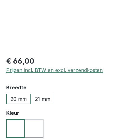
€ 66,00
Prijzen incl. BTW en excl. verzendkosten
Selecteer
Breedte
20 mm
21 mm
Selecteer
Kleur
10 zwart
27 donkerbruin