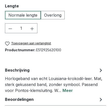
Selecteer
Lengte
Normale lengte
Overlong
Producthoeveelheid: Voer de gewenste h
Toevoegen aan verlanglijst
Productnummer:
E512925620100
Beschrijving
Horlogeband van echt Louisiana-krokodil-leer. Mat,
sterk gekussend band, zonder symbool. Passend
voor Pontos-klemsluiting. W…
Meer
Beoordelingen