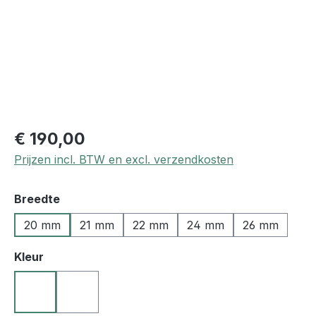
€ 190,00
Prijzen incl. BTW en excl. verzendkosten
Selecteer
Breedte
20 mm
21 mm
22 mm
24 mm
26 mm
Selecteer
Kleur
10 zwart
27 donkerbruin