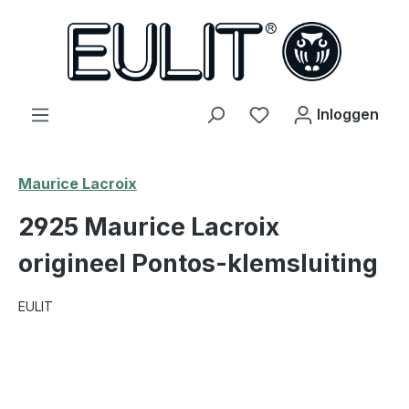
hoofdinhoud
Je hebt 0 items op j
Inloggen
Maurice Lacroix
2925 Maurice Lacroix
origineel Pontos-klemsluiting
EULIT
Afbeeldingengalerij overslaan