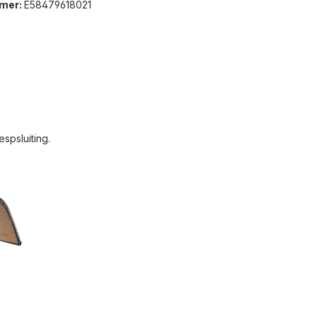
mer:
E58479618021
spsluiting.