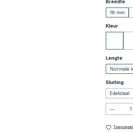
Selecteer
Breedte
18 mm
Selecteer
Kleur
02 zwart
Selecteer
Lengte
Normale l
Selecteer
Sluiting
Edelstaal
Product
Toevoegen 