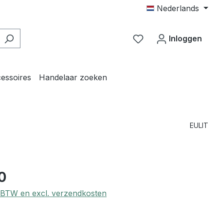
Nederlands
Je hebt 0 items op j
Inloggen
essoires
Handelaar zoeken
EULIT
0
l. BTW en excl. verzendkosten