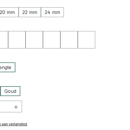
20 mm
22 mm
24 mm
 - grijze naad
30 zwart - gele naad
05 zwart - bauwe naad
06 zwart - groene naad
08 zwart - oranje naad
09 zwart - rode naad
01 zwart - lichte na
engte
Goud
hoeveelheid: Voer de gewenste hoeveelh
aan verlanglijst