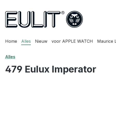
oekopdracht
Ga naar de hoofdnavigatie
Home
Alles
Nieuw
voor APPLE WATCH
Maurice 
Alles
479 Eulux Imperator
Afbeeldingengalerij overslaan