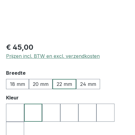
€ 45,00
Prijzen incl. BTW en excl. verzendkosten
Selecteer
Breedte
18 mm
20 mm
22 mm
24 mm
Selecteer
Kleur
02 zwart - grijze naad
30 zwart - gele naad
05 zwart - bauwe naad
06 zwart - groene naad
08 zwart - oranje na
09 zwart - r
01 zwart - lichte naad