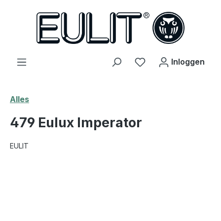
hoofdinhoud
Je hebt 0 items op j
Inloggen
Alles
479 Eulux Imperator
EULIT
Afbeeldingengalerij overslaan