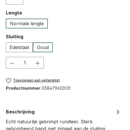
Selecteer
Lengte
Normale lengte
Selecteer
Sluiting
Edelstaal
Goud
Producthoeveelheid: Voer de gewenste h
Toevoegen aan verlanglijst
Productnummer:
E58479622031
Beschrijving
Echt natuurlijk gekrimpt rundleer. Sterk
gebombeerd band met zijnaad aan de sluiting,