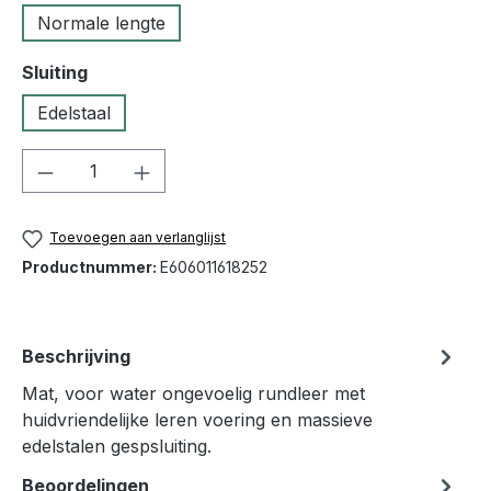
Normale lengte
Selecteer
Sluiting
Edelstaal
Producthoeveelheid: Voer de gewenste h
Toevoegen aan verlanglijst
Productnummer:
E606011618252
Beschrijving
Mat, voor water ongevoelig rundleer met
huidvriendelijke leren voering en massieve
edelstalen gespsluiting.
Beoordelingen