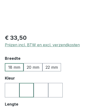
€ 33,50
Prijzen incl. BTW en excl. verzendkosten
Selecteer
Breedte
18 mm
20 mm
22 mm
Selecteer
Kleur
10 zwart
25 middenbruin
27 donkerbruin
50 blauw
Selecteer
Lengte