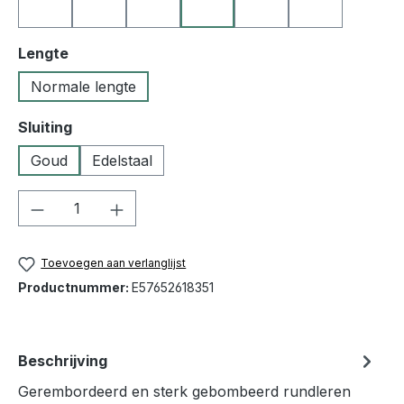
10 zwart
19 oranje
25 middenbruin
35 geel
40 rood
50 blauw
Selecteer
Lengte
Normale lengte
Selecteer
Sluiting
Goud
Edelstaal
Producthoeveelheid: Voer de gewenste h
Toevoegen aan verlanglijst
Productnummer:
E57652618351
Beschrijving
Gerembordeerd en sterk gebombeerd rundleren