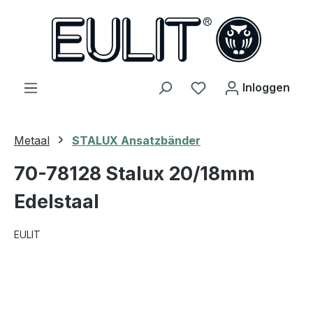
hoofdinhoud
Je hebt 0 items op j
Inloggen
Metaal
STALUX Ansatzbänder
70-78128 Stalux 20/18mm
Edelstaal
EULIT
Afbeeldingengalerij overslaan