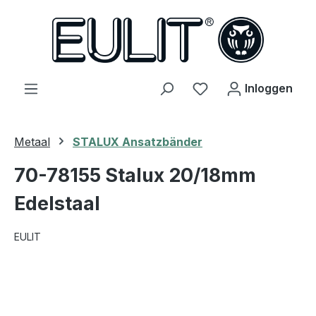
hoofdinhoud
Je hebt 0 items op j
Inloggen
Metaal
STALUX Ansatzbänder
70-78155 Stalux 20/18mm
Edelstaal
EULIT
Afbeeldingengalerij overslaan