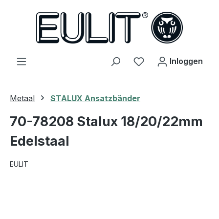
hoofdinhoud
Je hebt 0 items op j
Inloggen
Metaal
STALUX Ansatzbänder
70-78208 Stalux 18/20/22mm
Edelstaal
EULIT
Afbeeldingengalerij overslaan