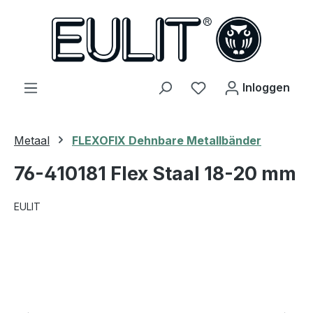
hoofdinhoud
Je hebt 0 items op j
Inloggen
Metaal
FLEXOFIX Dehnbare Metallbänder
76-410181 Flex Staal 18-20 mm
EULIT
Afbeeldingengalerij overslaan