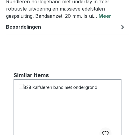
Rundleren horlogeband met underlay in zeer
robuuste uitvoering en massieve edelstalen
gespsluiting. Bandaanzet: 20 mm. Is ui…
Meer
Beoordelingen
Productgalerij overslaan
Similar Items