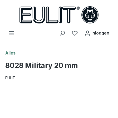
hoofdinhoud
Je hebt 0 items op j
Inloggen
Alles
8028 Military 20 mm
EULIT
Afbeeldingengalerij overslaan