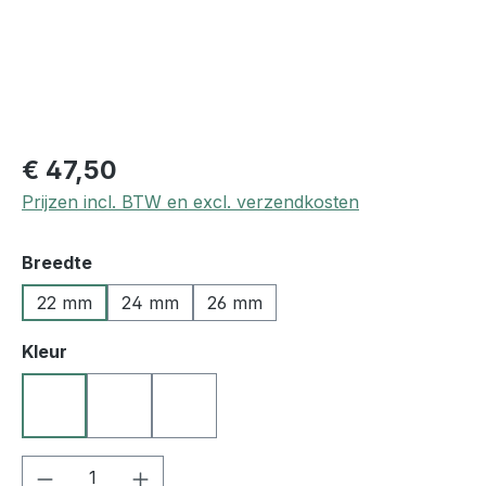
€ 47,50
Prijzen incl. BTW en excl. verzendkosten
Selecteer
Breedte
22 mm
24 mm
26 mm
Selecteer
Kleur
10 zwart
22 natuur
27 donkerbruin
Producthoeveelheid: Voer de gewenste h