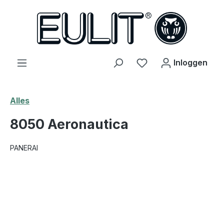
hoofdinhoud
Je hebt 0 items op j
Inloggen
Alles
8050 Aeronautica
PANERAI
Afbeeldingengalerij overslaan