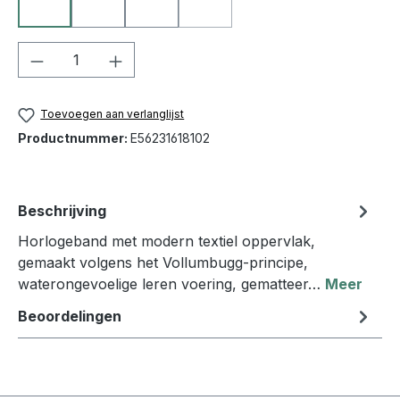
10 zwart
21 beige
31 taupe
25 middenbruin
(Deze optie is momenteel niet be
Producthoeveelheid: Voer de gewenste h
Toevoegen aan verlanglijst
Productnummer:
E56231618102
Beschrijving
Horlogeband met modern textiel oppervlak,
gemaakt volgens het Vollumbugg-principe,
waterongevoelige leren voering, gematteer…
Meer
Beoordelingen