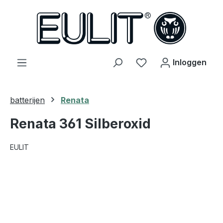
hoofdinhoud
Je hebt 0 items op j
Inloggen
batterijen
Renata
Renata 361 Silberoxid
EULIT
Afbeeldingengalerij overslaan