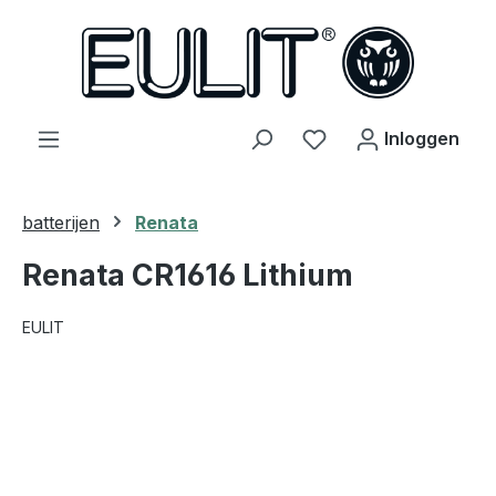
hoofdinhoud
Je hebt 0 items op j
Inloggen
batterijen
Renata
Renata CR1616 Lithium
EULIT
Afbeeldingengalerij overslaan