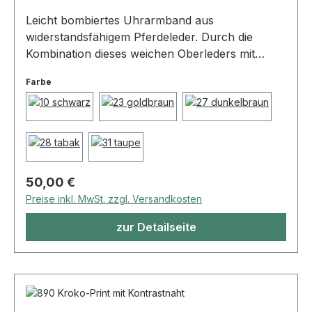
Leicht bombiertes Uhrarmband aus
widerstandsfähigem Pferdeleder. Durch die
Kombination dieses weichen Oberleders mit
unserem Nubuk-Futterleder entsteht ein sehr
Farbe
angenehmes Tragegefühl. Farblich abgesetzte,
handpolierte und handversiegelte Schnittkante.
Edelstahl Dornschließe. Durch die aufwändige,
vegetabile Gerbung ist die Produktionsdauer für
dieses exclusive Leder sehr lang.
Dieses Verfahren macht es zu einem äußerst
Regulärer Preis:
50,00 €
haltbaren, widerstandsfähigen Leder. Zudem ist
Preise inkl. MwSt. zzgl. Versandkosten
es durch den hohen Fettanteil wasserabweisend.
zur Detailseite