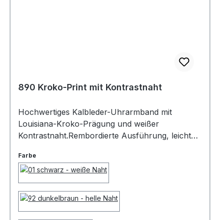
890 Kroko-Print mit Kontrastnaht
Hochwertiges Kalbleder-Uhrarmband mit
Louisiana-Kroko-Prägung und weißer
Kontrastnaht.Rembordierte Ausführung, leicht
gepolstert, hautfreundliches Nubuk-Futterleder
Farbe
und Edelstahl-Dornschließe.