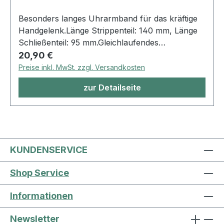
Besonders langes Uhrarmband für das kräftige
Handgelenk.Länge Strippenteil: 140 mm, Länge
Schließenteil: 95 mm.Gleichlaufendes
Regulärer Preis:
Uhrarmband aus fein genarbtem Rindleder in der
20,90 €
Farbe schwarz, Nubuk Futterleder und
Preise inkl. MwSt. zzgl. Versandkosten
Aluminium Dornschließe.
zur Detailseite
KUNDENSERVICE
Shop Service
Informationen
Newsletter